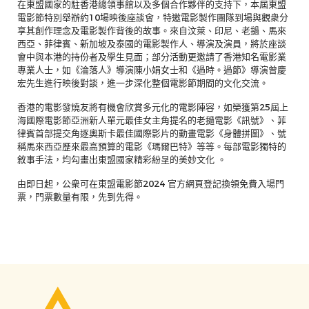
在東盟國家的駐香港總領事館以及多個合作夥伴的支持下，本屆東盟
電影節特別舉辦約10場映後座談會，特邀電影製作團隊到場與觀衆分
享其創作理念及電影製作背後的故事。來自汶萊、印尼、老撾、馬來
西亞、菲律賓、新加坡及泰國的電影製作人、導演及演員，將於座談
會中與本港的持份者及學生見面；部分活動更邀請了香港知名電影業
專業人士，如《淪落人》導演陳小娟女士和《過時。過節》導演曾慶
宏先生進行映後對談，進一步深化整個電影節期間的文化交流。
香港的電影發燒友將有機會欣賞多元化的電影陣容，如榮獲第25屆上
海國際電影節亞洲新人單元最佳女主角提名的老撾電影《訊號》、菲
律賓首部提交角逐奧斯卡最佳國際影片的動畫電影《身體拼圖》、號
稱馬來西亞歷來最高預算的電影《瑪爾巴特》等等。每部電影獨特的
敘事手法，均勾畫出東盟國家精彩紛呈的美妙文化 。
由即日起，公衆可在東盟電影節2024 官方網頁登記換領免費入場門
票，門票數量有限，先到先得。