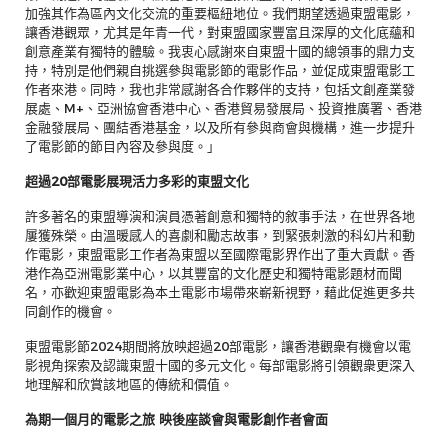
加強其作為區內文化交流的重要樞紐地位。我們期望透過東盟電影，
讓香港觀眾，尤其是年青一代，對東盟國家豐富且深厚的文化底蘊和
創意產業有獨特的體驗。我衷心感謝來自東盟十國的總領事的鼎力支
持，特別是他們親自挑選參與電影節的電影作品，並促成東盟電影工
作者來港。同時，我也非常感謝各合作夥伴的支持，包括文創產業發
展處、M+、亞洲協會香港中心、香港貿易發展局、投資推廣署、香港
金融發展局、團結香港基金，以及所有參與商會與機構，進一步提升
了電影節的節目內容及參與度。」
超過20部電影展現活力多彩的東盟文化
許多著名的東盟導演和演員憑著創意和獨特的敘事手法，在世界各地
屢獲殊榮。由溫暖感人的喜劇和勵志故事，到緊張刺激的科幻片和動
作電影，東盟電影工作者為東盟以至國際電影界作出了重大貢獻。香
港作為亞洲電影業中心，以其豐富的文化歷史和獨特電影題材而聞
名，亦歡迎東盟電影為本土電影市場帶來嶄新視野，藉此促進更多共
同創作的機會。
東盟電影節2024期間將放映超過20部電影，讓香港觀衆有機會以電
影視角探索及認識東盟十國的多元文化。每部電影將引領觀衆更深入
地理解和欣賞該地區的傳統和價值。
為期一個月的電影之旅 映後座談會與電影創作者會面