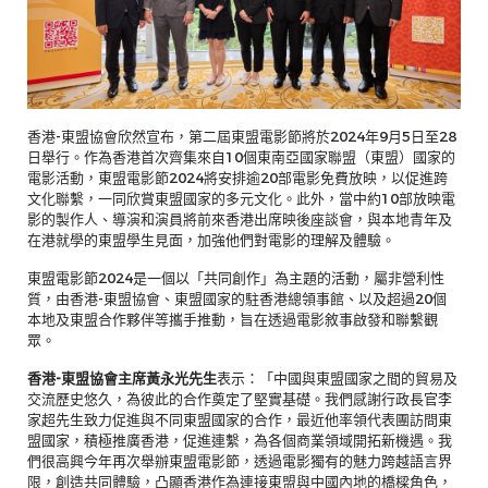
香港-東盟協會欣然宣布，第二屆東盟電影節將於2024年9月5日至28
日舉行。作為香港首次齊集來自10個東南亞國家聯盟（東盟）國家的
電影活動，東盟電影節2024將安排逾20部電影免費放映，以促進跨
文化聯繫，一同欣賞東盟國家的多元文化。此外，當中約10部放映電
影的製作人、導演和演員將前來香港出席映後座談會，與本地青年及
在港就學的東盟學生見面，加強他們對電影的理解及體驗。
東盟電影節2024是一個以「共同創作」為主題的活動，屬非營利性
質，由香港-東盟協會、東盟國家的駐香港總領事館、以及超過20個
本地及東盟合作夥伴等攜手推動，旨在透過電影敘事啟發和聯繫觀
眾。
香港-東盟協會主席黃永光先生
表示：「中國與東盟國家之間的貿易及
交流歷史悠久，為彼此的合作奠定了堅實基礎。我們感謝行政長官李
家超先生致力促進與不同東盟國家的合作，最近他率領代表團訪問東
盟國家，積極推廣香港，促進連繫，為各個商業領域開拓新機遇。我
們很高興今年再次舉辦東盟電影節，透過電影獨有的魅力跨越語言界
限，創造共同體驗，凸顯香港作為連接東盟與中國內地的橋樑角色，